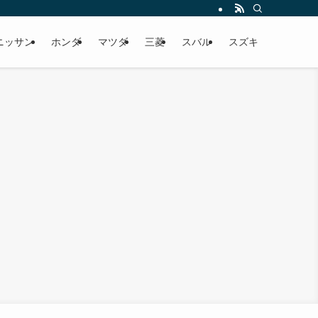
出し価格まで。 オーナーさんの口コミから辛口意見までしっかりと魅力を伝えて
ニッサン
ホンダ
マツダ
三菱
スバル
スズキ