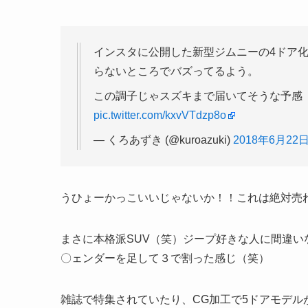
インスタに公開した新型ジムニーの4ドア
らないところでバズってるよう。
この調子じゃスズキまで届いてそうな予感
pic.twitter.com/kxvVTdzp8o
— くろあずき (@kuroazuki)
2018年6月22
うひょーかっこいいじゃないか！！これは絶対売
まさに本格派SUV（笑）ジープ好きな人に間違
〇ェンダーを足して３で割った感じ（笑）
雑誌で特集されていたり、CG加工で5ドアモデル