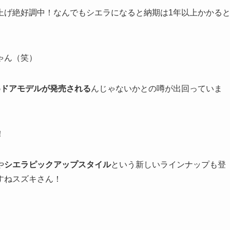
上げ絶好調中！なんでもシエラになると納期は1年以上かかる
ゃん（笑）
5ドアモデルが発売される
んじゃないかとの噂が出回っていま
！
や
シエラピックアップスタイル
という新しいラインナップも登
すねスズキさん！