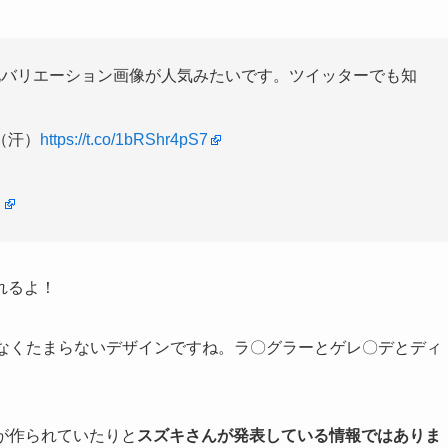
化バリエーション画像が人気みたいです。ツイッターでも知
（汗）
https://t.co/1bRShr4pS7
日
れるよ！
いなくたまらないデザインですね。ラ〇グラーとゲレ〇デとディ
が作られていたりと
スズキさんが発表している情報ではありま