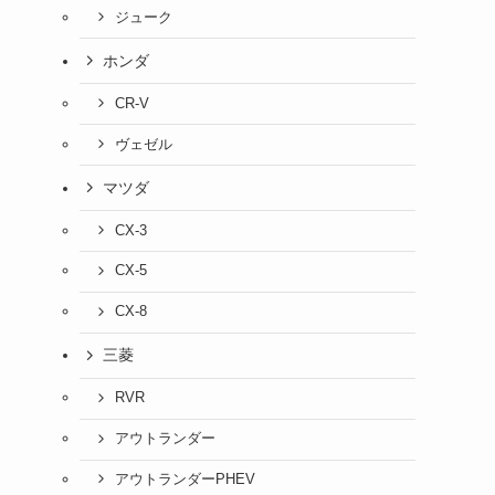
ジューク
と
ホンダ
CR-V
ヴェゼル
マツダ
CX-3
CX-5
CX-8
三菱
RVR
アウトランダー
アウトランダーPHEV