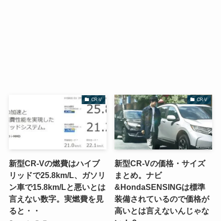
CR-V
CR-V
新型CR-Vの燃費はハイブ
新型CR-Vの価格・サイズ
リッドで25.8km/L、ガソリ
まとめ。ナビ
ン車で15.8km/Lと悪いとは
&HondaSENSINGは標準
言えない数字。実燃費を見
装備されているので価格が
ると・・
高いとは言えないんじゃな