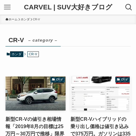
CARVEL | SUV大好きブログ
ホーム
ホンダ
CR-V
CR-V
– category –
ホンダ
CR-V
CR-V
CR-V
新型CR-Vの値引き相場情
新型CR-Vハイブリッドの
報「2019年8月の目標は25
乗り出し価格は値引き込み
万円～30万円で推移」限界
で375万円。ガソリンは335