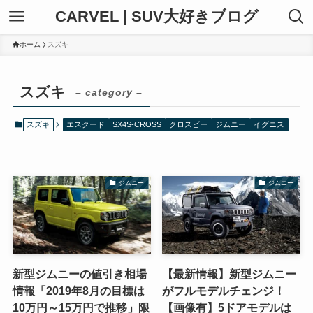
CARVEL | SUV大好きブログ
ホーム
スズキ
スズキ
– category –
スズキ
エスクード
SX4S-CROSS
クロスビー
ジムニー
イグニス
ジムニー
ジムニー
新型ジムニーの値引き相場
【最新情報】新型ジムニー
情報「2019年8月の目標は
がフルモデルチェンジ！
10万円～15万円で推移」限
【画像有】5ドアモデルは