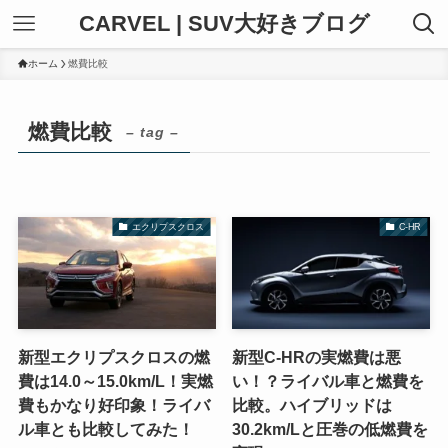
CARVEL | SUV大好きブログ
ホーム
燃費比較
燃費比較
– tag –
エクリプスクロス
C-HR
新型エクリプスクロスの燃
新型C-HRの実燃費は悪
費は14.0～15.0km/L！実燃
い！？ライバル車と燃費を
費もかなり好印象！ライバ
比較。ハイブリッドは
ル車とも比較してみた！
30.2km/Lと圧巻の低燃費を