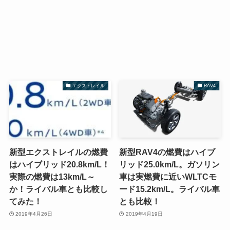
エクストレイル
RAV4
新型エクストレイルの燃費
新型RAV4の燃費はハイブ
はハイブリッド20.8km/L！
リッド25.0km/L。ガソリン
実際の燃費は13km/L～
車は実燃費に近いWLTCモ
か！ライバル車とも比較し
ード15.2km/L。ライバル車
てみた！
とも比較！
2019年4月26日
2019年4月19日