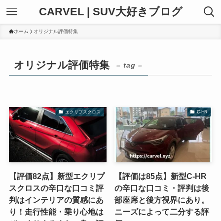
CARVEL | SUV大好きブログ
ホーム
オリジナル評価特集
オリジナル評価特集
– tag –
エクリプスクロス
C-HR
【評価82点】新型エクリプ
【評価は85点】新型C-HR
スクロスの辛口な口コミ評
の辛口な口コミ・評判は後
判はインテリアの質感にあ
部座席と後方視界にあり。
り！走行性能・乗り心地は
ニーズによって二分する評