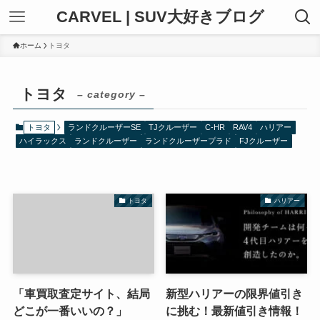
CARVEL | SUV大好きブログ
ホーム
トヨタ
トヨタ
– category –
トヨタ
ランドクルーザーSE
TJクルーザー
C-HR
RAV4
ハリアー
ハイラックス
ランドクルーザー
ランドクルーザープラド
FJクルーザー
トヨタ
ハリアー
「車買取査定サイト、結局
新型ハリアーの限界値引き
どこが一番いいの？」
に挑む！最新値引き情報！