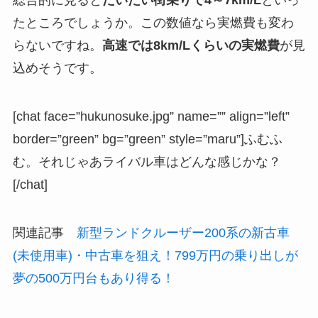
総合的に見ると
だいたい街乗りで4～7km/L
といっ
たところでしょうか。この数値なら実燃費も変わ
らないですね。
高速では8km/Lくらいの実燃費
が見
込めそうです。
[chat face=”hukunosuke.jpg” name=”” align=”left”
border=”green” bg=”green” style=”maru”]ふむふ
む。それじゃあライバル車はどんな感じかな？
[/chat]
関連記事
新型ランドクルーザー200系の新古車
(未使用車)・中古車を狙え！799万円の乗り出しが
夢の500万円台もあり得る！