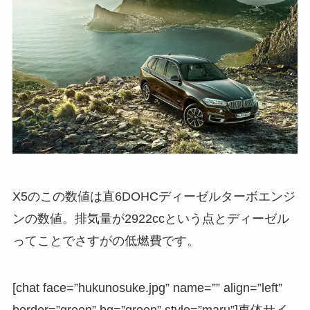
X5のこの数値は直6DOHCディーゼルターボエンジ
ンの数値。排気量が2922ccという点とディーゼル
ってことでさすがの低燃費です。
[chat face=”hukunosuke.jpg” name=”” align=”left”
border=”green” bg=”green” style=”maru”]車体サイ