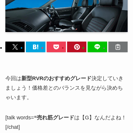
今回は
新型RVRのおすすめグレード
決定していき
ましょう！価格差とのバランスを見ながら決めち
ゃいます。
[talk words=
“売れ筋グレード
は【G】なんだよね！
[/chat]