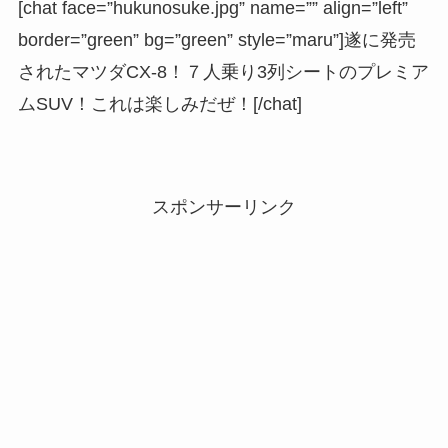
[chat face=”hukunosuke.jpg” name=”” align=”left”
border=”green” bg=”green” style=”maru”]遂に発売
されたマツダCX-8！７人乗り3列シートのプレミア
ムSUV！これは楽しみだぜ！[/chat]
スポンサーリンク