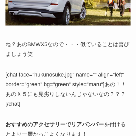
ね？あのBMWX5なので・・・似ていることは喜び
ましょう笑
[chat face=”hukunosuke.jpg” name=”” align=”left”
border=”green” bg=”green” style=”maru”]あの！！
あのＸ５にも見劣りしないんじゃないなの？？？
[/chat]
おすすめのアクセサリーでリアバンパー
を付ける
とより一層かっこよくなります！