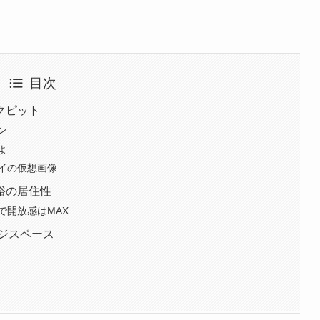
目次
クピット
ン
よ
イの仮想画像
裕の居住性
で開放感はMAX
ッジスペース