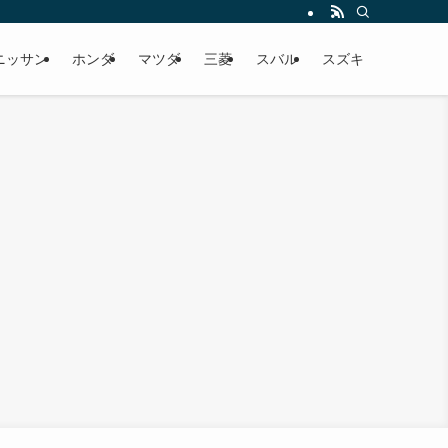
出し価格まで。 オーナーさんの口コミから辛口意見までしっかりと魅力を伝えて
ニッサン
ホンダ
マツダ
三菱
スバル
スズキ