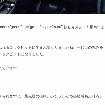
eft” border=”green” bg=”green” style=”maru”]おぉぉぉぉ～！相当生ま
ふれるコックピットに生まれ変わりましたね。一代目の丸みを
コックピットになりました。
れています↓
せられますね。最先端の技術がシンプルかつ高級感あふれるデ