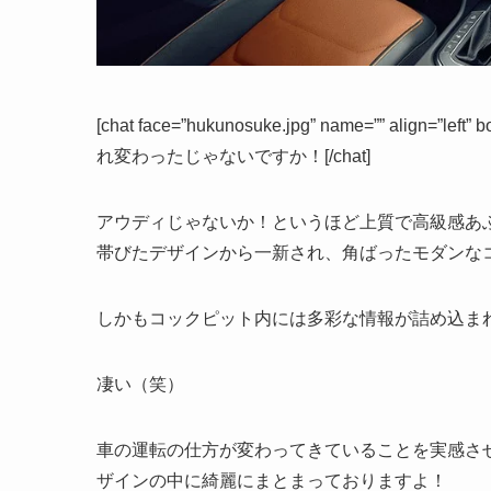
[chat face=”hukunosuke.jpg” name=”” align=”l
れ変わったじゃないですか！[/chat]
アウディじゃないか！というほど上質で高級感あ
帯びたデザインから一新され、角ばったモダンな
しかもコックピット内には多彩な情報が詰め込ま
凄い（笑）
車の運転の仕方が変わってきていることを実感さ
ザインの中に綺麗にまとまっておりますよ！