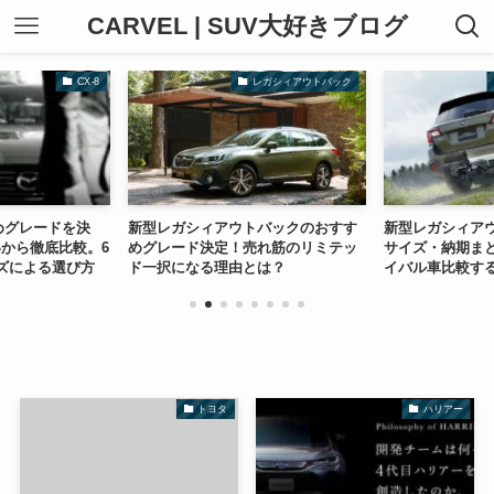
CARVEL | SUV大好きブログ
CX-8
レガシィアウトバック
すめグレードを決
新型レガシィアウトバックのおすす
新型レガシィア
から徹底比較。6
めグレード決定！売れ筋のリミテッ
サイズ・納期ま
ズによる選び方
ド一択になる理由とは？
イバル車比較す
るぜ！
トヨタ
ハリアー